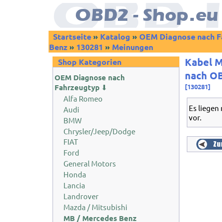
Startseite
»
Katalog
»
OEM Diagnose nach F
Benz
»
130281
»
Meinungen
Kabel M
Shop Kategorien
nach OB
OEM Diagnose nach
Fahrzeugtyp
⬇
[130281]
Alfa Romeo
Es liegen
Audi
vor.
BMW
Chrysler/Jeep/Dodge
FIAT
Ford
General Motors
Honda
Lancia
Landrover
Mazda / Mitsubishi
MB / Mercedes Benz