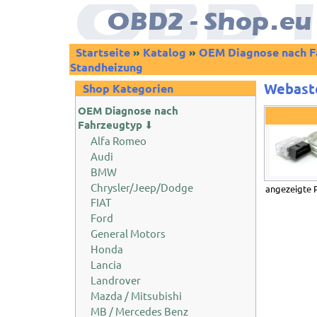
Startseite
»
Katalog
»
OEM Diagnose nach F
Standheizung
Webast
Shop Kategorien
OEM Diagnose nach
Fahrzeugtyp
⬇
Alfa Romeo
Audi
BMW
Chrysler/Jeep/Dodge
angezeigte 
FIAT
Ford
General Motors
Honda
Lancia
Landrover
Mazda / Mitsubishi
MB / Mercedes Benz