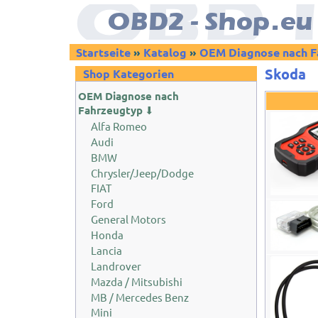
Startseite
»
Katalog
»
OEM Diagnose nach F
Skoda
Shop Kategorien
OEM Diagnose nach
Fahrzeugtyp
⬇
Alfa Romeo
Audi
BMW
Chrysler/Jeep/Dodge
FIAT
Ford
General Motors
Honda
Lancia
Landrover
Mazda / Mitsubishi
MB / Mercedes Benz
Mini