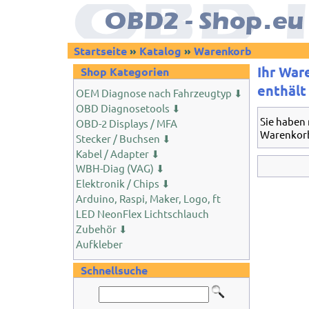
Startseite
»
Katalog
»
Warenkorb
Ihr War
Shop Kategorien
enthält 
OEM Diagnose nach Fahrzeugtyp ⬇
OBD Diagnosetools ⬇
Sie haben 
OBD-2 Displays / MFA
Warenkor
Stecker / Buchsen ⬇
Kabel / Adapter ⬇
WBH-Diag (VAG) ⬇
Elektronik / Chips ⬇
Arduino, Raspi, Maker, Logo, ft
LED NeonFlex Lichtschlauch
Zubehör ⬇
Aufkleber
Schnellsuche