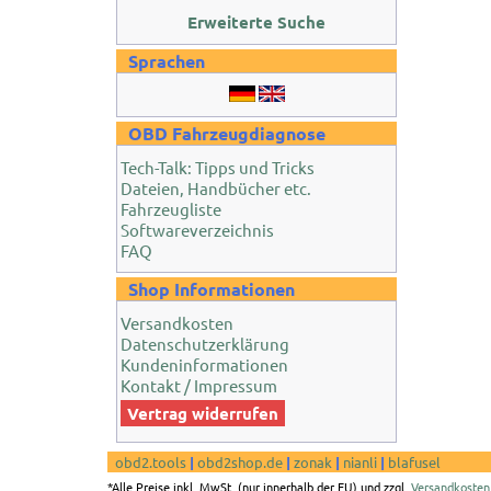
Erweiterte Suche
Sprachen
OBD Fahrzeugdiagnose
Tech-Talk: Tipps und Tricks
Dateien, Handbücher etc.
Fahrzeugliste
Softwareverzeichnis
FAQ
Shop Informationen
Versandkosten
Datenschutzerklärung
Kundeninformationen
Kontakt / Impressum
Vertrag widerrufen
obd2.tools
|
obd2shop.de
|
zonak
|
nianli
|
blafusel
*Alle Preise inkl. MwSt. (nur innerhalb der EU) und zzgl.
Versandkosten