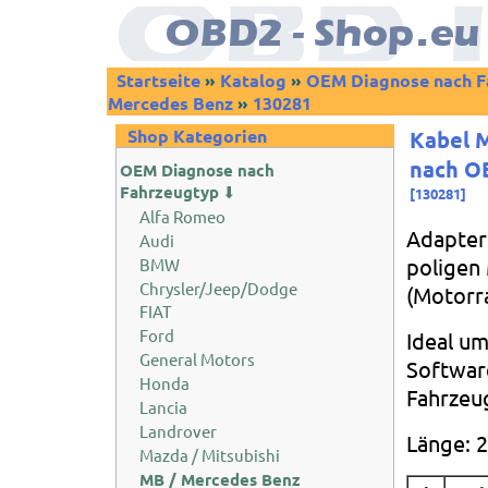
Startseite
»
Katalog
»
OEM Diagnose nach F
Mercedes Benz
»
130281
Shop Kategorien
Kabel M
nach OB
OEM Diagnose nach
Fahrzeugtyp
⬇
[
130281
]
Alfa Romeo
Adapter
Audi
poligen
BMW
Chrysler/Jeep/Dodge
(Motorr
FIAT
Ford
Ideal um
General Motors
Softwar
Honda
Fahrzeu
Lancia
Landrover
Länge: 
Mazda / Mitsubishi
MB / Mercedes Benz