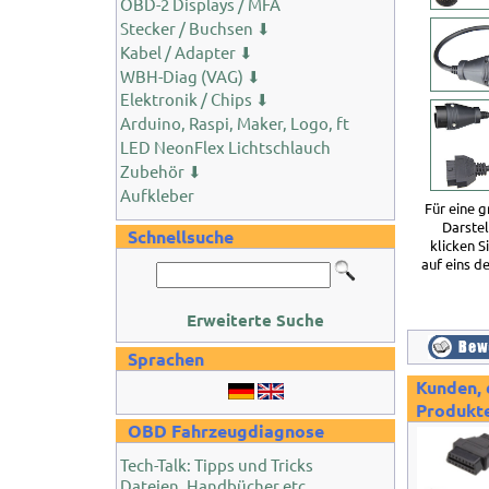
OBD-2 Displays / MFA
Stecker / Buchsen ⬇
Kabel / Adapter ⬇
WBH-Diag (VAG) ⬇
Elektronik / Chips ⬇
Arduino, Raspi, Maker, Logo, ft
LED NeonFlex Lichtschlauch
Zubehör ⬇
Aufkleber
Für eine 
Darste
Schnellsuche
klicken S
auf eins de
Erweiterte Suche
Sprachen
Kunden, 
Produkte
OBD Fahrzeugdiagnose
Tech-Talk: Tipps und Tricks
Dateien, Handbücher etc.