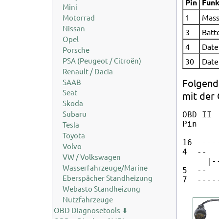
Pin
Funk
Mini
1
Mas
Motorrad
Nissan
3
Batt
Opel
4
Date
Porsche
PSA (Peugeot / Citroën)
30
Date
Renault / Dacia
Folgend
SAAB
Seat
mit der
Skoda
Subaru
OBD II 
Pin    
Tesla
Toyota
16 ----
Volvo
4  --

VW / Volkswagen
     |-
Wasserfahrzeuge/Marine
5  --

Eberspächer Standheizung
Webasto Standheizung
Nutzfahrzeuge
OBD Diagnosetools ⬇