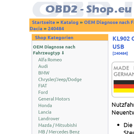
Startseite
»
Katalog
»
OEM Diagnose nach F
Dacia
»
240484
Shop Kategorien
KL902 
USB
OEM Diagnose nach
Fahrzeugtyp
⬇
[
240484
]
Alfa Romeo
Audi
BMW
Chrysler/Jeep/Dodge
FIAT
Ford
General Motors
Nutzfahr
Honda
Neuentw
Lancia
Landrover
Die 
Mazda / Mitsubishi
MB / Mercedes Benz
Ste