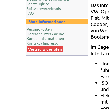
Fahrzeugliste
Das Inte
Softwareverzeichnis
VW, Ope
FAQ
Fiat, Mi
Shop Informationen
Cooper,
Versandkosten
von Web
Datenschutzerklärung
Bootsmo
Kundeninformationen
Kontakt / Impressum
Im Gegen
Vertrag widerrufen
Interfac
Hoc
füh
Fak
ISO
und
Ele
mit
Fer