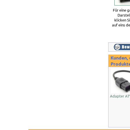
Für eine 
Darste
klicken S
auf eins de
Kunden, 
Produkte
Adapter ATV