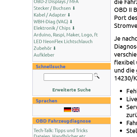
die Fahr
OBD-2 Displays / MFA
Stecker / Buchsen ⬇
OBD II 
Kabel / Adapter ⬇
Port de
WBH-Diag (VAG) ⬇
Stromve
Elektronik / Chips ⬇
Arduino, Raspi, Maker, Logo, ft
Je nach
LED NeonFlex Lichtschlauch
Diagnose
Zubehör ⬇
verschie
Aufkleber
flexibel
Schnellsuche
und die
14230/K
Erweiterte Suche
Feh
Liv
Sprachen
Ser
zur
OBD Fahrzeugdiagnose
Fah
Ste
Tech-Talk: Tipps und Tricks
Dateien, Handbücher etc.