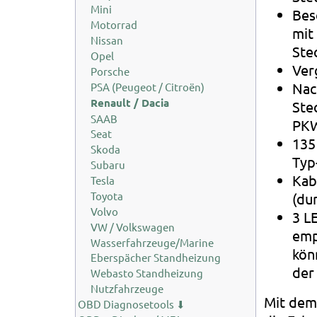
Mini
Bes
Motorrad
mit
Nissan
Ste
Opel
Ver
Porsche
Nac
PSA (Peugeot / Citroën)
Renault / Dacia
Ste
SAAB
PKW
Seat
135
Skoda
Typ
Subaru
Kab
Tesla
Toyota
(du
Volvo
3 L
VW / Volkswagen
emp
Wasserfahrzeuge/Marine
kön
Eberspächer Standheizung
der
Webasto Standheizung
Nutzfahrzeuge
Mit dem 
OBD Diagnosetools ⬇