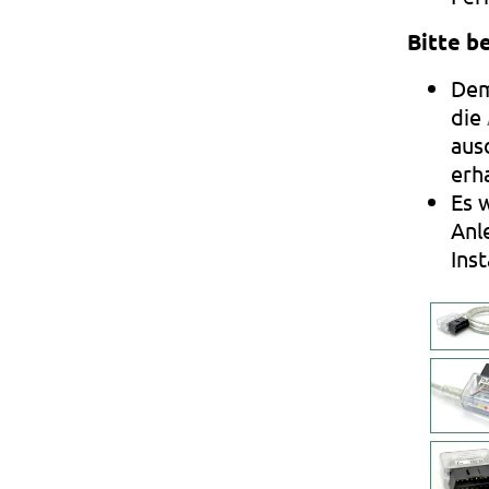
Bitte b
Dem
die
aus
erh
Es 
Anl
Inst