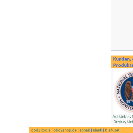
Kunden, 
Produkte
Aufkleber:
Device, kle
obd2.tools
|
obd2shop.de
|
zonak
|
nianli
|
blafusel