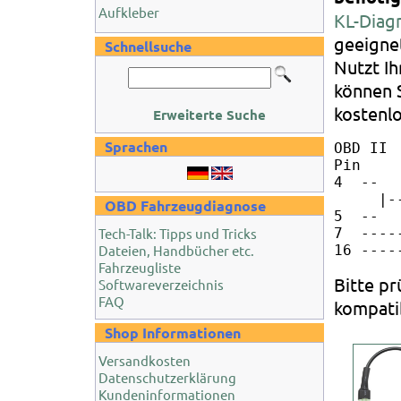
Aufkleber
KL-Diag
geeignet
Schnellsuche
Nutzt I
können 
kostenl
Erweiterte Suche
Sprachen
OBD II 
Pin    
4  --

     |-
OBD Fahrzeugdiagnose
5  --

Tech-Talk: Tipps und Tricks
7  ----
Dateien, Handbücher etc.
Fahrzeugliste
Bitte pr
Softwareverzeichnis
FAQ
kompatib
Shop Informationen
Versandkosten
Datenschutzerklärung
Kundeninformationen