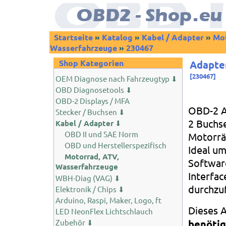
Startseite
»
Katalog
»
Kabel / Adapter
»
Mot
Wasserfahrzeuge
»
230467
Shop Kategorien
Adapte
[
230467
]
OEM Diagnose nach Fahrzeugtyp ⬇
OBD Diagnosetools ⬇
OBD-2 Displays / MFA
OBD-2 A
Stecker / Buchsen ⬇
2 Buchse
Kabel / Adapter
⬇
OBD II und SAE Norm
Motorrä
OBD und Herstellerspezifisch
Ideal um
Motorrad, ATV,
Softwar
Wasserfahrzeuge
Interfa
WBH-Diag (VAG) ⬇
durchzu
Elektronik / Chips ⬇
Arduino, Raspi, Maker, Logo, ft
Dieses A
LED NeonFlex Lichtschlauch
Zubehör ⬇
benötig