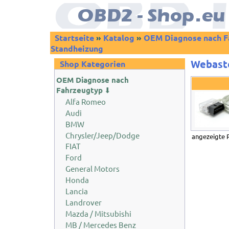
Startseite
»
Katalog
»
OEM Diagnose nach F
Standheizung
Webast
Shop Kategorien
OEM Diagnose nach
Fahrzeugtyp
⬇
Alfa Romeo
Audi
BMW
Chrysler/Jeep/Dodge
angezeigte 
FIAT
Ford
General Motors
Honda
Lancia
Landrover
Mazda / Mitsubishi
MB / Mercedes Benz