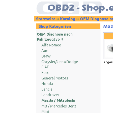
Startseite
»
Katalog
»
OEM Diagnose na
Maz
Shop Kategorien
OEM Diagnose nach
Fahrzeugtyp
⬇
Alfa Romeo
Audi
BMW
Chrysler/Jeep/Dodge
angez
FIAT
Ford
General Motors
Honda
Lancia
Landrover
Mazda / Mitsubishi
MB / Mercedes Benz
Mini