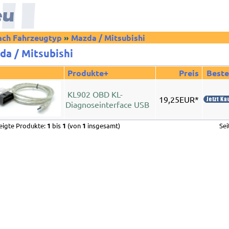
ch Fahrzeugtyp
»
Mazda / Mitsubishi
da / Mitsubishi
Produkte+
Preis
Beste
KL902 OBD KL-
19,25EUR*
Diagnoseinterface USB
eigte Produkte:
1
bis
1
(von
1
insgesamt)
Se