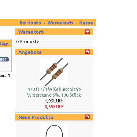
Ihr Konto
·
Warenkorb
·
Kasse
Warenkorb
0 Produkte
llen
Angebote
iten:
1
470 Ω 1/4 W Kohleschicht-
Widerstand 5%, 100 Stück
1,99EUR*
0,39EUR*
Neue Produkte