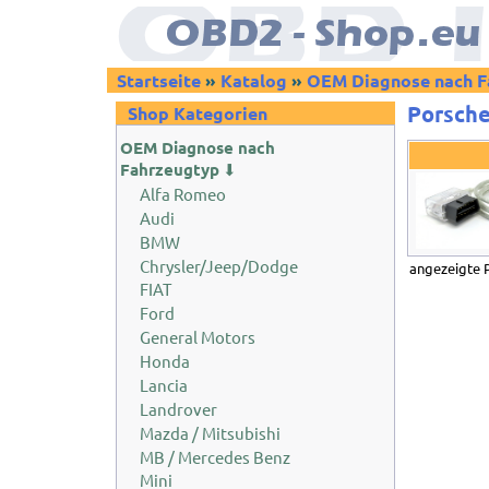
Startseite
»
Katalog
»
OEM Diagnose nach F
Porsch
Shop Kategorien
OEM Diagnose nach
Fahrzeugtyp
⬇
Alfa Romeo
Audi
BMW
Chrysler/Jeep/Dodge
angezeigte 
FIAT
Ford
General Motors
Honda
Lancia
Landrover
Mazda / Mitsubishi
MB / Mercedes Benz
Mini