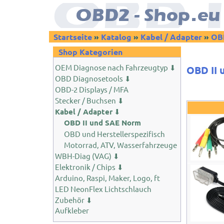
Startseite
»
Katalog
»
Kabel / Adapter
»
OBD
Shop Kategorien
OEM Diagnose nach Fahrzeugtyp ⬇
OBD II 
OBD Diagnosetools ⬇
OBD-2 Displays / MFA
Stecker / Buchsen ⬇
Kabel / Adapter
⬇
OBD II und SAE Norm
OBD und Herstellerspezifisch
Motorrad, ATV, Wasserfahrzeuge
WBH-Diag (VAG) ⬇
Elektronik / Chips ⬇
Arduino, Raspi, Maker, Logo, ft
LED NeonFlex Lichtschlauch
Zubehör ⬇
Aufkleber