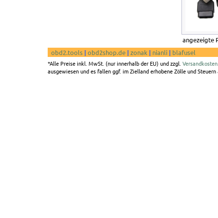
angezeigte 
obd2.tools
|
obd2shop.de
|
zonak
|
nianli
|
blafusel
*Alle Preise inkl. MwSt. (nur innerhalb der EU) und zzgl.
Versandkosten
ausgewiesen und es fallen ggf. im Zielland erhobene Zölle und Steuern a