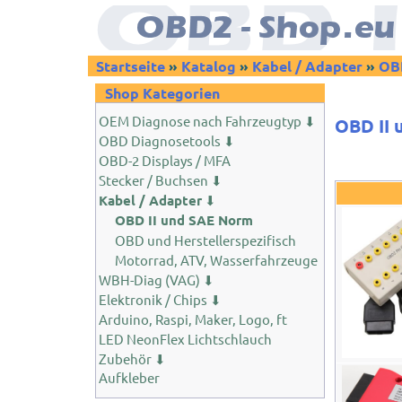
Startseite
»
Katalog
»
Kabel / Adapter
»
OBD
Shop Kategorien
OEM Diagnose nach Fahrzeugtyp ⬇
OBD II 
OBD Diagnosetools ⬇
OBD-2 Displays / MFA
Stecker / Buchsen ⬇
Kabel / Adapter
⬇
OBD II und SAE Norm
OBD und Herstellerspezifisch
Motorrad, ATV, Wasserfahrzeuge
WBH-Diag (VAG) ⬇
Elektronik / Chips ⬇
Arduino, Raspi, Maker, Logo, ft
LED NeonFlex Lichtschlauch
Zubehör ⬇
Aufkleber