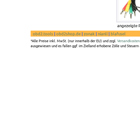
angezeigte 
obd2.tools
|
obd2shop.de
|
zonak
|
nianli
|
blafusel
*Alle Preise inkl. MwSt. (nur innerhalb der EU) und zzgl.
Versandkosten
ausgewiesen und es fallen ggf. im Zielland erhobene Zölle und Steuern a