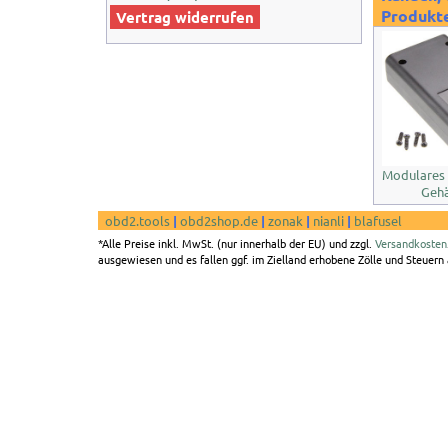
Produkte
Vertrag widerrufen
Modulares
Gehä
obd2.tools
|
obd2shop.de
|
zonak
|
nianli
|
blafusel
*Alle Preise inkl. MwSt. (nur innerhalb der EU) und zzgl.
Versandkosten
ausgewiesen und es fallen ggf. im Zielland erhobene Zölle und Steuern a