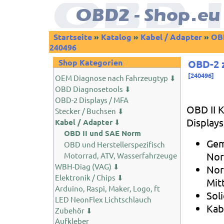
Startseite
»
Katalog
»
Kabel / Adapter
»
OBD
240496
Shop Kategorien
OBD-2 
[
240496
]
OEM Diagnose nach Fahrzeugtyp ⬇
OBD Diagnosetools ⬇
OBD-2 Displays / MFA
OBD II 
Stecker / Buchsen ⬇
Display
Kabel / Adapter
⬇
OBD II und SAE Norm
Gem
OBD und Herstellerspezifisch
Nor
Motorrad, ATV, Wasserfahrzeuge
WBH-Diag (VAG) ⬇
Nor
Elektronik / Chips ⬇
Mit
Arduino, Raspi, Maker, Logo, ft
Sol
LED NeonFlex Lichtschlauch
Kab
Zubehör ⬇
Aufkleber