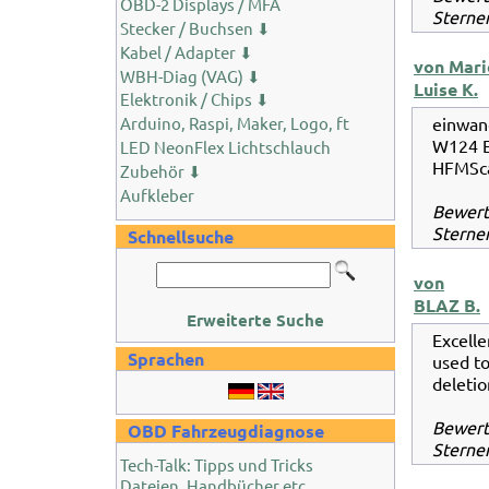
OBD-2 Displays / MFA
Sternen
Stecker / Buchsen ⬇
Kabel / Adapter ⬇
von Mari
WBH-Diag (VAG) ⬇
Luise K.
Elektronik / Chips ⬇
einwan
Arduino, Raspi, Maker, Logo, ft
W124 E
LED NeonFlex Lichtschlauch
HFMSca
Zubehör ⬇
Aufkleber
Bewer
Sternen
Schnellsuche
von
BLAZ B.
Erweiterte Suche
Excell
Sprachen
used t
deletio
Bewer
OBD Fahrzeugdiagnose
Sternen
Tech-Talk: Tipps und Tricks
Dateien, Handbücher etc.