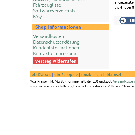
angezeigte
Fahrzeugliste
bis
6
(von
8
Softwareverzeichnis
FAQ
Shop Informationen
Versandkosten
Datenschutzerklärung
Kundeninformationen
Kontakt / Impressum
Vertrag widerrufen
obd2.tools
|
obd2shop.de
|
zonak
|
nianli
|
blafusel
*Alle Preise inkl. MwSt. (nur innerhalb der EU) und zzgl.
Versandkosten
ausgewiesen und es fallen ggf. im Zielland erhobene Zölle und Steuern a