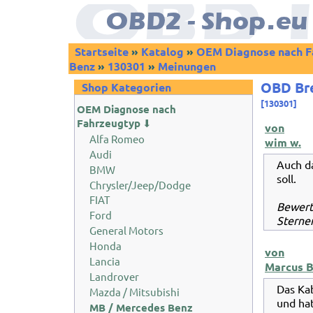
Startseite
»
Katalog
»
OEM Diagnose nach F
Benz
»
130301
»
Meinungen
OBD Bre
Shop Kategorien
[130301]
OEM Diagnose nach
Fahrzeugtyp
⬇
von
Alfa Romeo
wim w.
Audi
Auch d
BMW
soll.
Chrysler/Jeep/Dodge
FIAT
Bewer
Ford
Sternen
General Motors
Honda
von
Lancia
Marcus B
Landrover
Das Kab
Mazda / Mitsubishi
und ha
MB / Mercedes Benz