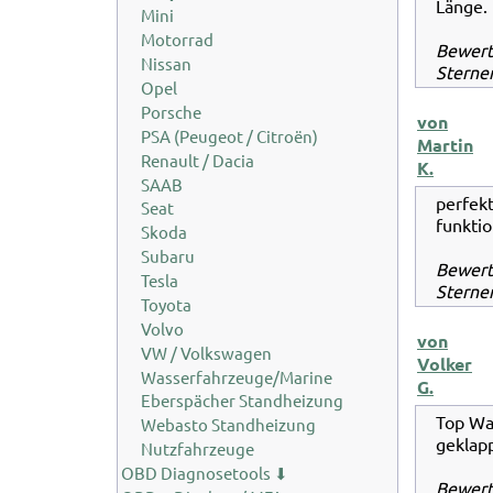
Länge.
Mini
Motorrad
Bewer
Nissan
Sternen
Opel
Porsche
von
PSA (Peugeot / Citroën)
Martin
Renault / Dacia
K.
SAAB
perfekt 
Seat
funktio
Skoda
Subaru
Bewer
Tesla
Sternen
Toyota
Volvo
von
VW / Volkswagen
Volker
Wasserfahrzeuge/Marine
G.
Eberspächer Standheizung
Top War
Webasto Standheizung
gekla
Nutzfahrzeuge
OBD Diagnosetools ⬇
Bewer