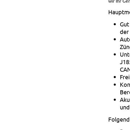
wir Ihr Ge
Hauptme
Gut
der
Aut
Zün
Unt
J18
CAN
Fre
Kon
Ber
Aku
und
Folgend