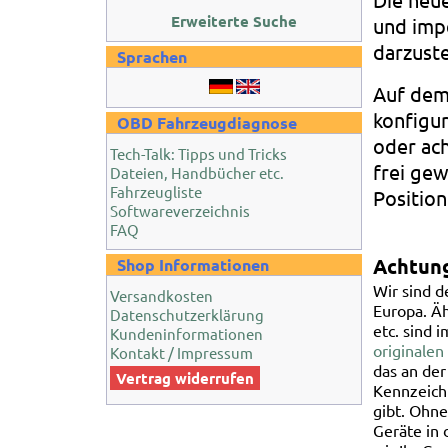
Erweiterte Suche
und impe
darzuste
Sprachen
Auf dem 
konfigur
OBD Fahrzeugdiagnose
oder ac
Tech-Talk: Tipps und Tricks
frei ge
Dateien, Handbücher etc.
Fahrzeugliste
Position
Softwareverzeichnis
FAQ
Achtung
Shop Informationen
Wir sind d
Versandkosten
Europa. Ä
Datenschutzerklärung
etc. sind 
Kundeninformationen
originalen
Kontakt / Impressum
das an de
Vertrag widerrufen
Kennzeichn
gibt. Ohn
Geräte in 