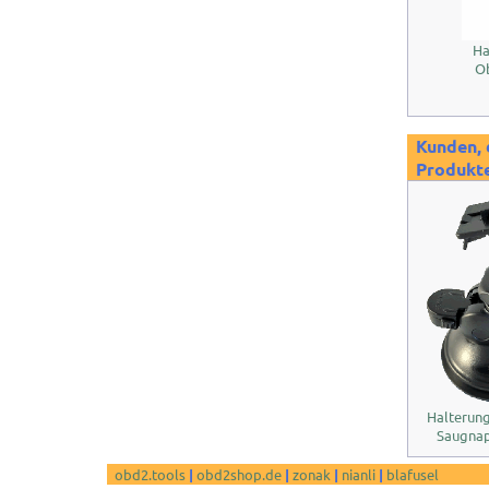
Ha
O
Kunden, 
Produkte
Halterun
Saugna
obd2.tools
|
obd2shop.de
|
zonak
|
nianli
|
blafusel