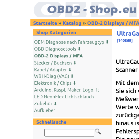
Startseite
»
Katalog
»
OBD-2 Displays / MF
Shop Kategorien
UltraG
[
140369
]
OEM Diagnose nach Fahrzeugtyp ⬇
OBD Diagnosetools ⬇
OBD-2 Displays / MFA
UltraGau
Stecker / Buchsen ⬇
Scanner
Kabel / Adapter ⬇
WBH-Diag (VAG) ⬇
Mit dem
Elektronik / Chips ⬇
Sie sich
Arduino, Raspi, Maker, Logo, ft
LED NeonFlex Lichtschlauch
Meßwerte
Zubehör ⬇
Werte w
Aufkleber
zurückg
Schnellsuche
hinaus i
Fehlersp
Die neue