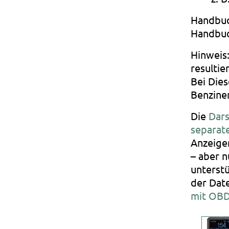
Handbuc
Handbuch
Hinweis
resultie
Bei Dies
Benzine
Die
Dars
separat
Anzeige
– aber n
unterstü
der Dat
mit OBD 