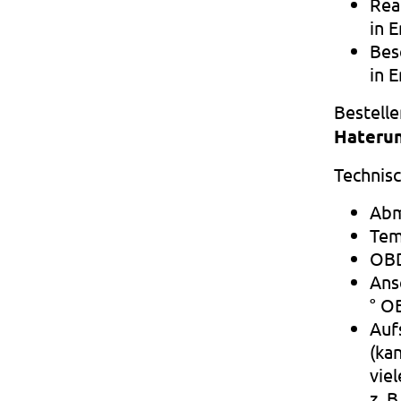
Rea
in E
Bes
in E
Bestelle
Hateru
Technis
Abm
Temp
OBD
Ans
° O
Auf
(ka
vie
z. 