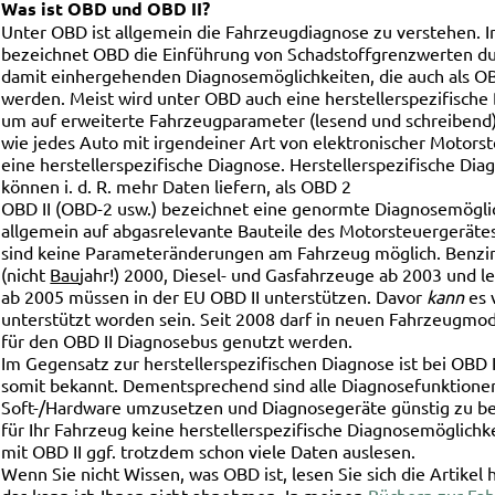
Was ist OBD und OBD II?
Unter OBD ist allgemein die Fahrzeugdiagnose zu verstehen. 
bezeichnet OBD die Einführung von Schadstoffgrenzwerten d
damit einhergehenden Diagnosemöglichkeiten, die auch als OB
werden. Meist wird unter OBD auch eine herstellerspezifische
um auf erweiterte Fahrzeugparameter (lesend und schreibend)
wie jedes Auto mit irgendeiner Art von elektronischer Motors
eine herstellerspezifische Diagnose. Herstellerspezifische Diag
können i. d. R. mehr Daten liefern, als OBD 2
OBD II (OBD-2 usw.) bezeichnet eine genormte Diagnosemöglich
allgemein auf abgasrelevante Bauteile des Motorsteuergerätes
sind keine Parameteränderungen am Fahrzeug möglich. Benzin
(nicht
Bau
jahr!) 2000, Diesel- und Gasfahrzeuge ab 2003 und 
ab 2005 müssen in der EU OBD II unterstützen. Davor
kann
es 
unterstützt worden sein. Seit 2008 darf in neuen Fahrzeugmo
für den OBD II Diagnosebus genutzt werden.
Im Gegensatz zur herstellerspezifischen Diagnose ist bei OBD 
somit bekannt. Dementsprechend sind alle Diagnosefunktionen
Soft-/Hardware umzusetzen und Diagnosegeräte günstig zu 
für Ihr Fahrzeug keine herstellerspezifische Diagnosemöglichk
mit OBD II ggf. trotzdem schon viele Daten auslesen.
Wenn Sie nicht Wissen, was OBD ist, lesen Sie sich die Artikel 