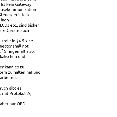
 Ist kein Gateway
gnosekommunikation
Steuergerät leitet
einen
CDs etc., sind bisher
are Geräte auch
ellt in §4.5 klar:
nector shall not
e." Sinngemäß also:
kalischen und
ier kann es zu
orm zu halten hat und
arbeiten.
lich gibt es
 mit Protokoll A,
 aber nur OBD II: