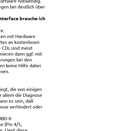
/Software notwendig.
egen bei deutlich über
Interface brauche ich
re.
en mit Hardware
tes an kostenlosen
 CDs sind meist
nieren dann ggf. mit
erungen bei den
en keine Hilfe dabei
nnen.
egt, die von einigen
r allem die Diagnose
ann es sein, daß
nose verhindert oder
BD II-
e (Pin 4/5,
. Liegt diese