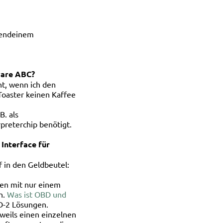
rgendeinem
ware ABC?
ht, wenn ich den
Toaster keinen Kaffee
B. als
preterchip benötigt.
 Interface für
f in den Geldbeutel:
gen mit nur einem
n.
Was ist OBD und
D-2 Lösungen.
eweils einen einzelnen