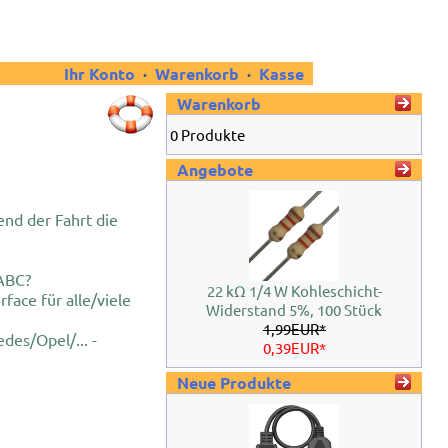
Ihr Konto
·
Warenkorb
·
Kasse
Warenkorb
0 Produkte
Angebote
end der Fahrt die
 ABC?
22 kΩ 1/4 W Kohleschicht-
rface für alle/viele
Widerstand 5%, 100 Stück
1,99EUR*
des/Opel/... -
0,39EUR*
Neue Produkte