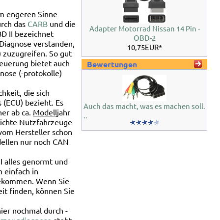
Im engeren Sinne
urch das
CARB
und die
Adapter Motorrad Nissan 14 Pin -
D II bezeichnet
OBD-2
 Diagnose verstanden,
10,75EUR*
 zuzugreifen. So gut
teuerung bietet auch
Bewertungen
nose (-protokolle)
keit, die sich
 (ECU) bezieht. Es
Auch das macht, was es machen soll.
er ab ca.
Modell
jahr
..
leichte Nutzfahrzeuge
vom Hersteller schon
dellen nur noch CAN
II alles genormt und
 einfach in
bekommen. Wenn Sie
eit finden, können Sie
hier nochmal durch -