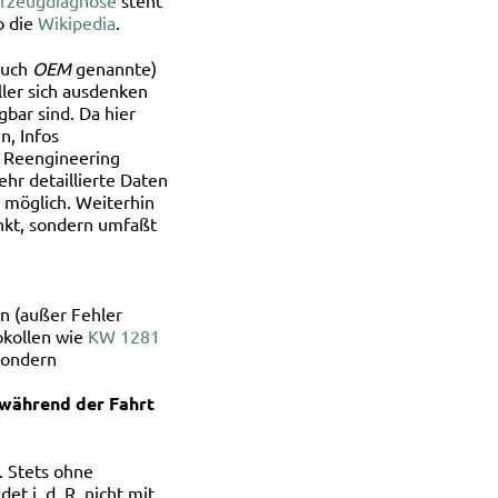
hrzeugdiagnose
steht
o die
Wikipedia
.
(auch
OEM
genannte)
ler sich ausdenken
bar sind. Da hier
n, Infos
f Reengineering
ehr detaillierte Daten
 möglich. Weiterhin
änkt, sondern umfaßt
n (außer Fehler
okollen wie
KW 1281
sondern
e während der Fahrt
. Stets ohne
t i. d. R. nicht mit