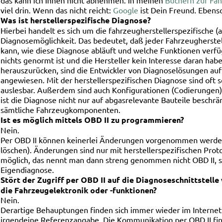
das kann ich Ihnen nicht abnehmen. In meinen
Büchern zur Fa
viel drin. Wenn das nicht reicht:
Google
ist Dein Freund. Ebens
Was ist herstellerspezifische Diagnose?
Hierbei handelt es sich um die fahrzeugherstellerspezifische 
Diagnosemöglichkeit. Das bedeutet, daß jeder Fahrzeugherstel
kann, wie diese Diagnose abläuft und welche Funktionen verfüg
nichts genormt ist und die Hersteller kein Interesse daran habe
herauszurücken, sind die Entwickler von Diagnoselösungen au
angewiesen. Mit der herstellerspezifischen Diagnose sind oft s
auslesbar. Außerdem sind auch Konfigurationen (Codierungen)
ist die Diagnose nicht nur auf abgasrelevante Bauteile beschr
sämtliche Fahrzeugkomponenten.
Ist es möglich mittels OBD II zu programmieren?
Nein.
Per OBD II können keinerlei Änderungen vorgenommen werde
löschen). Änderungen sind nur mit herstellerspezifischen Prot
möglich, das nennt man dann streng genommen nicht OBD II, 
Eigendiagnose.
Stört der Zugriff per OBD II auf die Diagnoseschnittstell
die Fahrzeugelektronik oder -funktionen?
Nein.
Derartige Behauptungen finden sich immer wieder im Internet
irgendeine Referenzangabe. Die Kommunikation per OBD II finde