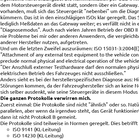
dem Motorsteuergerät direkt statt, sondern über ein Gateway.
vorhanden, muß sich das Steuergerät "nebenbei" um die Dia
kümmern. Das ist in den einschlägigen ISOs klar geregelt. Das 
lediglich Meßdaten an das Gateway weiter; es verfällt nicht in 
"Diagnosemodus". Auch nach vielen Jahren Betrieb der OBD II L
nie Probleme bei mir oder anderen Anwendern, die vergleichb
anderer Hersteller nutzen, aufgetreten.
Und um die letzten Zweifel auszuräumen: ISO 15031-3:2004(E) st
"Attachment of any external test equipment to the vehicle con
preclude normal physical and electrical operation of the vehicl
"Der Anschluß externer Testhardware darf den normalen physi
elektrischen Betrieb des Fahrzeuges nicht ausschließen."
Anders sieht es bei der herstellerspezifischen Diagnose aus: H
Störungen kommen, da der Fahrzeughersteller sich an keine N
sich selber ausdenkt, wie seine Steuergeräte in diesem Modus 
Die ganzen Protokolle verwirren mich.
Zuerst einmal: Die Protokolle sind nicht "ähnlich" oder so. Natür
parallelen, aber wenn da irgendwo steht, das Gerät funktioniert
dann ist nicht Protokoll B gemeint.
Die Protokolle sind teilweise in Normen geregelt. Dies betrifft
ISO 9141 (KL-Leitung)
ISO 14230 (KL-Leitung)