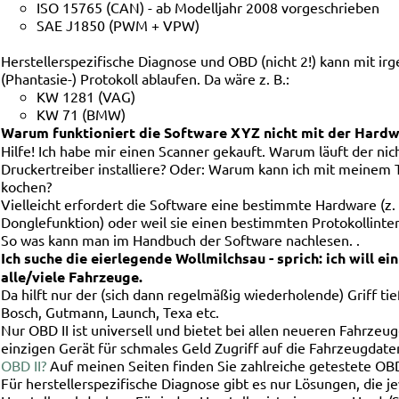
ISO 15765 (CAN) - ab Modelljahr 2008 vorgeschrieben
SAE J1850 (PWM + VPW)
Herstellerspezifische Diagnose und OBD (nicht 2!) kann mit i
(Phantasie-) Protokoll ablaufen. Da wäre z. B.:
KW 1281 (VAG)
KW 71 (BMW)
Warum funktioniert die Software XYZ nicht mit der Hard
Hilfe! Ich habe mir einen Scanner gekauft. Warum läuft der nic
Druckertreiber installiere? Oder: Warum kann ich mit meinem 
kochen?
Vielleicht erfordert die Software eine bestimmte Hardware (z. 
Donglefunktion) oder weil sie einen bestimmten Protokollinter
So was kann man im Handbuch der Software nachlesen. .
Ich suche die eierlegende Wollmilchsau - sprich: ich will ein
alle/viele Fahrzeuge.
Da hilft nur der (sich dann regelmäßig wiederholende) Griff tie
Bosch, Gutmann, Launch, Texa etc.
Nur OBD II ist universell und bietet bei allen neueren Fahrzeu
einzigen Gerät für schmales Geld Zugriff auf die Fahrzeugdate
OBD II?
Auf meinen Seiten finden Sie zahlreiche getestete OB
Für herstellerspezifische Diagnose gibt es nur Lösungen, die j