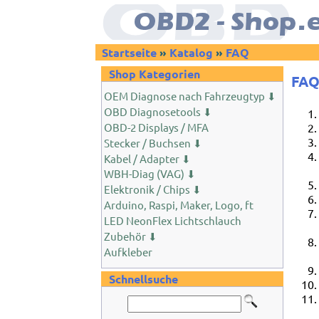
Startseite
»
Katalog
»
FAQ
Shop Kategorien
FA
OEM Diagnose nach Fahrzeugtyp ⬇
OBD Diagnosetools ⬇
OBD-2 Displays / MFA
Stecker / Buchsen ⬇
Kabel / Adapter ⬇
WBH-Diag (VAG) ⬇
Elektronik / Chips ⬇
Arduino, Raspi, Maker, Logo, ft
LED NeonFlex Lichtschlauch
Zubehör ⬇
Aufkleber
Schnellsuche