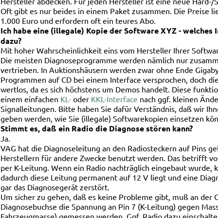
Hersteller abdecken. Für jeden Hersteller ist eine neue Hard-
Oft gibt es nur beides in einem Paket zusammen. Die Preise li
1.000 Euro und erfordern oft ein teures Abo.
Ich habe eine (illegale) Kopie der Software XYZ - welches 
dazu?
Mit hoher Wahrscheinlichkeit eins vom Hersteller Ihrer Softwa
Die meisten Diagnoseprogramme werden nämlich nur zusamm
vertrieben. In Auktionshäusern werden zwar ohne Ende Gigaby
Programmen auf CD bei einem Interface versprochen, doch die
wertlos, da es sich höchstens um Demos handelt. Diese funktio
einem einfachen
KL-
oder
KKL-Interface
nach ggf. kleinen Änd
Signalleitungen. Bitte haben Sie dafür Verständnis, daß wir Ihn
geben werden, wie Sie (illegale) Softwarekopien einsetzen kö
Stimmt es, daß ein Radio die Diagnose stören kann?
Ja.
VAG hat die Diagnoseleitung an den Radiosteckern auf Pins gel
Herstellern für andere Zwecke benutzt werden. Das betrifft vo
per K-Leitung. Wenn ein Radio nachträglich eingebaut wurde, k
dadurch diese Leitung permanent auf 12 V liegt und eine Diag
gar das Diagnosegerät zerstört.
Um sicher zu gehen, daß es keine Probleme gibt, muß an der O
Diagnosebuchse die Spannung an Pin 7 (K-Leitung) gegen Mass
Fahrzeugmasse) gemessen werden. Ggf. Radio dazu einschalten