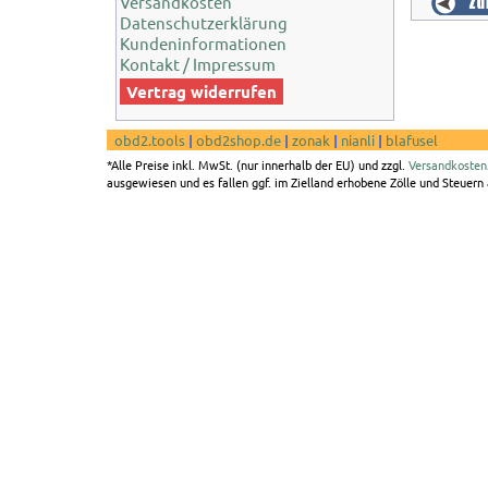
Versandkosten
Datenschutzerklärung
Kundeninformationen
Kontakt / Impressum
Vertrag widerrufen
obd2.tools
|
obd2shop.de
|
zonak
|
nianli
|
blafusel
*Alle Preise inkl. MwSt. (nur innerhalb der EU) und zzgl.
Versandkosten
ausgewiesen und es fallen ggf. im Zielland erhobene Zölle und Steuern a