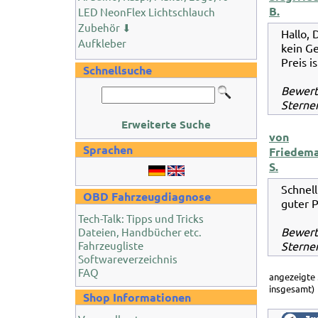
B.
LED NeonFlex Lichtschlauch
Zubehör ⬇
Hallo, 
Aufkleber
kein Ge
Preis is
Schnellsuche
Bewer
Sternen
Erweiterte Suche
von
Sprachen
Friedem
S.
Schnell
OBD Fahrzeugdiagnose
guter P
Tech-Talk: Tipps und Tricks
Bewer
Dateien, Handbücher etc.
Fahrzeugliste
Sternen
Softwareverzeichnis
FAQ
angezeigte
insgesamt)
Shop Informationen