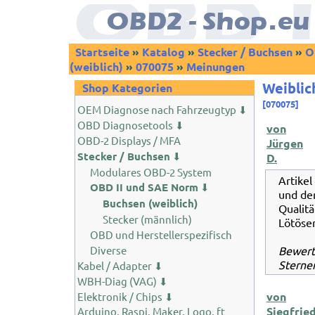
Startseite
»
Katalog
»
Stecker / Buchsen
»
O
(weiblich)
»
070075
»
Meinungen
Weiblic
Shop Kategorien
[070075]
OEM Diagnose nach Fahrzeugtyp ⬇
OBD Diagnosetools ⬇
von
OBD-2 Displays / MFA
Jürgen
Stecker / Buchsen
⬇
D.
Modulares OBD-2 System
Artikel
OBD II und SAE Norm
⬇
und de
Buchsen (weiblich)
Qualitä
Stecker (männlich)
Lötösen
OBD und Herstellerspezifisch
Diverse
Bewer
Sternen
Kabel / Adapter ⬇
WBH-Diag (VAG) ⬇
von
Elektronik / Chips ⬇
Siegfrie
Arduino, Raspi, Maker, Logo, ft