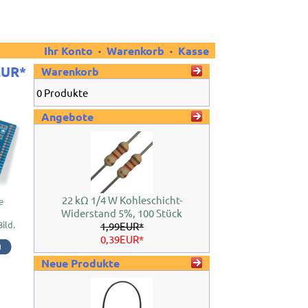
Ihr Konto
·
Warenkorb
·
Kasse
EUR*
Warenkorb
0 Produkte
Angebote
22 kΩ 1/4 W Kohleschicht-
e
Widerstand 5%, 100 Stück
Bild.
1,99EUR*
0,39EUR*
Neue Produkte