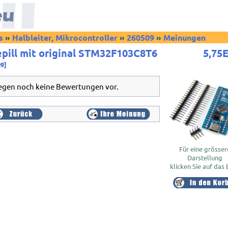
s
»
Halbleiter, Mikrocontroller
»
260509
»
Meinungen
epill mit original STM32F103C8T6
5,75
09]
iegen noch keine Bewertungen vor.
Für eine grösser
Darstellung
klicken Sie auf das 