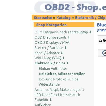
Startseite
»
Katalog
»
Elektronik / Chip
Blu
Shop Kategorien
[2605
OEM Diagnose nach Fahrzeugtyp ⬇
OBD Diagnosetools ⬇
Es l
OBD-2 Displays / MFA
Stecker / Buchsen ⬇
Kabel / Adapter ⬇
WBH-Diag (VAG) ⬇
Elektronik / Chips
⬇
Einbau Voltmeter
Halbleiter, Mikrocontroller
ISO- und Protokoll-Chips
Widerstände
Arduino, Raspi, Maker, Logo, ft
LED NeonFlex Lichtschlauch
Zubehör ⬇
Aufkleber