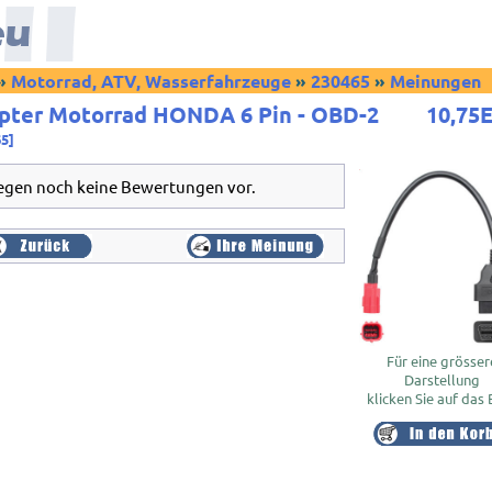
»
Motorrad, ATV, Wasserfahrzeuge
»
230465
»
Meinungen
pter Motorrad HONDA 6 Pin - OBD-2
10,75
65]
iegen noch keine Bewertungen vor.
Für eine grösser
Darstellung
klicken Sie auf das 