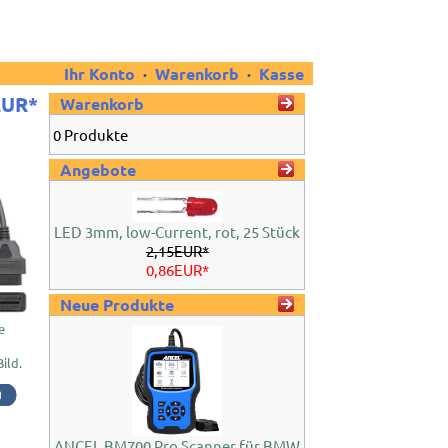
Ihr Konto
·
Warenkorb
·
Kasse
EUR*
Warenkorb
0 Produkte
Angebote
LED 3mm, low-Current, rot, 25 Stück
2,15EUR*
0,86EUR*
Neue Produkte
e
Bild.
ANCEL BM700 Pro Scanner für BMW