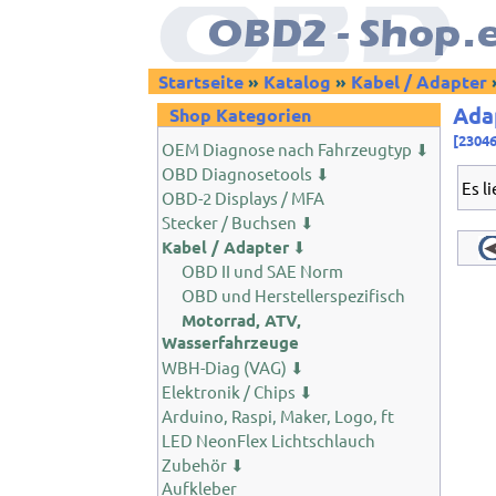
Startseite
»
Katalog
»
Kabel / Adapter
Ada
Shop Kategorien
[2304
OEM Diagnose nach Fahrzeugtyp ⬇
OBD Diagnosetools ⬇
Es l
OBD-2 Displays / MFA
Stecker / Buchsen ⬇
Kabel / Adapter
⬇
OBD II und SAE Norm
OBD und Herstellerspezifisch
Motorrad, ATV,
Wasserfahrzeuge
WBH-Diag (VAG) ⬇
Elektronik / Chips ⬇
Arduino, Raspi, Maker, Logo, ft
LED NeonFlex Lichtschlauch
Zubehör ⬇
Aufkleber