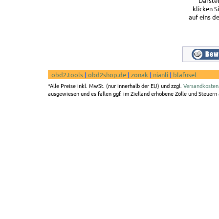
Darste
klicken S
auf eins de
obd2.tools
|
obd2shop.de
|
zonak
|
nianli
|
blafusel
*Alle Preise inkl. MwSt. (nur innerhalb der EU) und zzgl.
Versandkosten
ausgewiesen und es fallen ggf. im Zielland erhobene Zölle und Steuern a