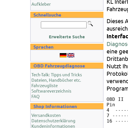
KL Inter
Aufkleber
Fahrzeu
Schnellsuche
Dieses A
ausreic
Interfa
Erweiterte Suche
Diagnos
Sprachen
eine ge
Drittanb
Nutzt I
OBD Fahrzeugdiagnose
Protokol
Tech-Talk: Tipps und Tricks
Dateien, Handbücher etc.
verwend
Fahrzeugliste
Program
Softwareverzeichnis
FAQ
OBD II 
Pin    
Shop Informationen
4  ----
Versandkosten
7 -----
Datenschutzerklärung
Kundeninformationen