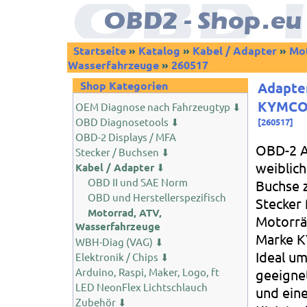
Startseite
»
Katalog
»
Kabel / Adapter
»
Mot
Wasserfahrzeuge
»
260517
Shop Kategorien
Adapte
KYMCO 
OEM Diagnose nach Fahrzeugtyp ⬇
OBD Diagnosetools ⬇
[
260517
]
OBD-2 Displays / MFA
OBD-2 A
Stecker / Buchsen ⬇
weiblic
Kabel / Adapter
⬇
OBD II und SAE Norm
Buchse 
OBD und Herstellerspezifisch
Stecker 
Motorrad, ATV,
Motorrä
Wasserfahrzeuge
Marke 
WBH-Diag (VAG) ⬇
Ideal um
Elektronik / Chips ⬇
Arduino, Raspi, Maker, Logo, ft
geeigne
LED NeonFlex Lichtschlauch
und ein
Zubehör ⬇