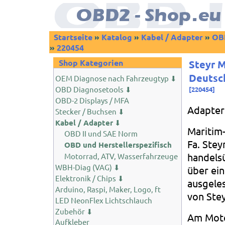
Startseite
»
Katalog
»
Kabel / Adapter
»
OBD
»
220454
Shop Kategorien
Steyr 
Deutsc
OEM Diagnose nach Fahrzeugtyp ⬇
OBD Diagnosetools ⬇
[
220454
]
OBD-2 Displays / MFA
Adapter 
Stecker / Buchsen ⬇
Kabel / Adapter
⬇
Maritim
OBD II und SAE Norm
Fa. Stey
OBD und Herstellerspezifisch
handels
Motorrad, ATV, Wasserfahrzeuge
WBH-Diag (VAG) ⬇
über ei
Elektronik / Chips ⬇
ausgele
Arduino, Raspi, Maker, Logo, ft
von Stey
LED NeonFlex Lichtschlauch
Zubehör ⬇
Am Motor
Aufkleber