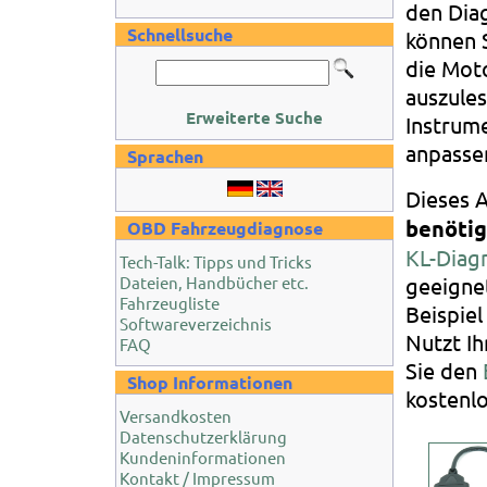
den Dia
Schnellsuche
können S
die Mot
auszules
Erweiterte Suche
Instrume
anpasse
Sprachen
Dieses A
benötig
OBD Fahrzeugdiagnose
KL-Diag
Tech-Talk: Tipps und Tricks
Dateien, Handbücher etc.
geeigne
Fahrzeugliste
Beispie
Softwareverzeichnis
Nutzt I
FAQ
Sie den
Shop Informationen
kostenl
Versandkosten
Datenschutzerklärung
Kundeninformationen
Kontakt / Impressum