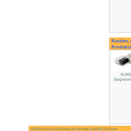
Kunden, 
Produkte
KL902
Diagnosei
obd2.tools
|
obd2shop.de
|
zonak
|
nianli
|
blafusel