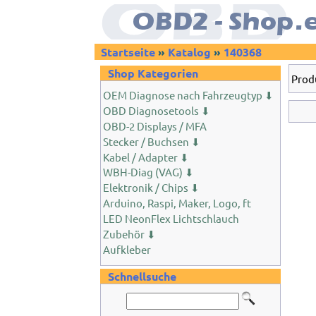
Startseite
»
Katalog
»
140368
Shop Kategorien
Prod
OEM Diagnose nach Fahrzeugtyp ⬇
OBD Diagnosetools ⬇
OBD-2 Displays / MFA
Stecker / Buchsen ⬇
Kabel / Adapter ⬇
WBH-Diag (VAG) ⬇
Elektronik / Chips ⬇
Arduino, Raspi, Maker, Logo, ft
LED NeonFlex Lichtschlauch
Zubehör ⬇
Aufkleber
Schnellsuche