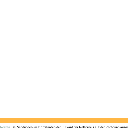
dkosten
. Bei Sendungen ins Drittstaaten der EU wird der Nettopreis auf der Rechnung ausge