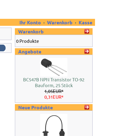
Ihr Konto
·
Warenkorb
·
Kasse
Warenkorb
0 Produkte
Angebote
BC547B NPN Transistor TO-92
Bauform, 25 Stück
1,05EUR*
0,31EUR*
Neue Produkte