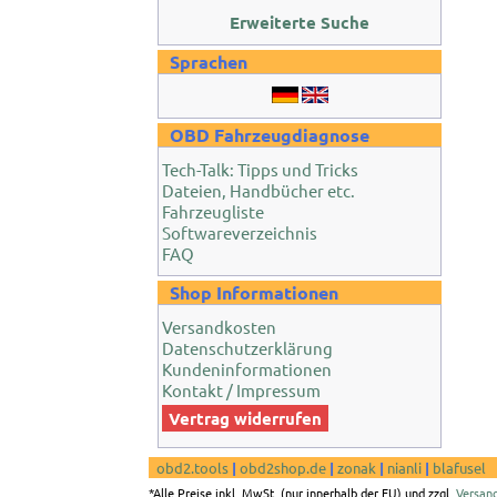
Erweiterte Suche
Sprachen
OBD Fahrzeugdiagnose
Tech-Talk: Tipps und Tricks
Dateien, Handbücher etc.
Fahrzeugliste
Softwareverzeichnis
FAQ
Shop Informationen
Versandkosten
Datenschutzerklärung
Kundeninformationen
Kontakt / Impressum
Vertrag widerrufen
obd2.tools
|
obd2shop.de
|
zonak
|
nianli
|
blafusel
*Alle Preise inkl. MwSt. (nur innerhalb der EU) und zzgl.
Versan