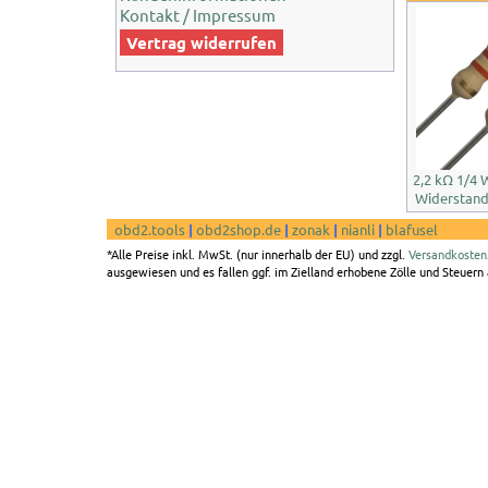
Kontakt / Impressum
Vertrag widerrufen
2,2 kΩ 1/4 
Widerstand
obd2.tools
|
obd2shop.de
|
zonak
|
nianli
|
blafusel
*Alle Preise inkl. MwSt. (nur innerhalb der EU) und zzgl.
Versandkosten
ausgewiesen und es fallen ggf. im Zielland erhobene Zölle und Steuern a