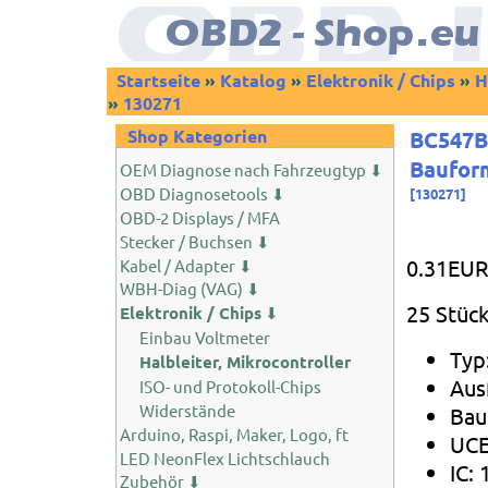
Startseite
»
Katalog
»
Elektronik / Chips
»
H
»
130271
Shop Kategorien
BC547B
Bauform
OEM Diagnose nach Fahrzeugtyp ⬇
OBD Diagnosetools ⬇
[
130271
]
OBD-2 Displays / MFA
Stecker / Buchsen ⬇
0.31EU
Kabel / Adapter ⬇
WBH-Diag (VAG) ⬇
25 Stüc
Elektronik / Chips
⬇
Einbau Voltmeter
Typ
Halbleiter, Mikrocontroller
Aus
ISO- und Protokoll-Chips
Widerstände
Bau
Arduino, Raspi, Maker, Logo, ft
UCE
LED NeonFlex Lichtschlauch
IC:
Zubehör ⬇