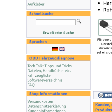
Her
Aufkleber
RoH
Schnellsuche
Erweiterte Suche
Für eine 
Sprachen
Darste
klicken S
auf eins de
OBD Fahrzeugdiagnose
Tech-Talk: Tipps und Tricks
Dateien, Handbücher etc.
Fahrzeugliste
Softwareverzeichnis
FAQ
Shop Informationen
Versandkosten
Kunden, 
Datenschutzerklärung
Produkte
Kundeninformationen