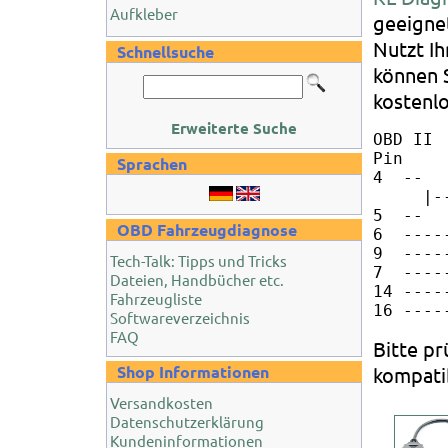
Aufkleber
geeignet
Nutzt I
Schnellsuche
können 
kostenl
Erweiterte Suche
OBD II 
Pin    
Sprachen
4  --

     |-
5  --

OBD Fahrzeugdiagnose
6  ----
9  ----
Tech-Talk: Tipps und Tricks
7  ----
Dateien, Handbücher etc.
14 ----
Fahrzeugliste
Softwareverzeichnis
FAQ
Bitte pr
Shop Informationen
kompatib
Versandkosten
Datenschutzerklärung
Kundeninformationen