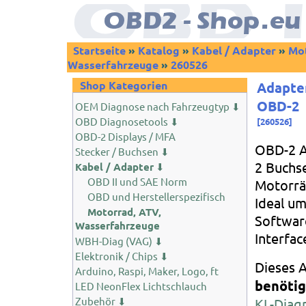
Startseite
»
Katalog
»
Kabel / Adapter
»
Mot
Wasserfahrzeuge
»
260526
Shop Kategorien
Adapter
OBD-2
OEM Diagnose nach Fahrzeugtyp ⬇
OBD Diagnosetools ⬇
[
260526
]
OBD-2 Displays / MFA
OBD-2 A
Stecker / Buchsen ⬇
2 Buchse
Kabel / Adapter
⬇
OBD II und SAE Norm
Motorrä
OBD und Herstellerspezifisch
Ideal um
Motorrad, ATV,
Softwar
Wasserfahrzeuge
Interfa
WBH-Diag (VAG) ⬇
Elektronik / Chips ⬇
Dieses A
Arduino, Raspi, Maker, Logo, ft
benötig
LED NeonFlex Lichtschlauch
Zubehör ⬇
KL-Diag