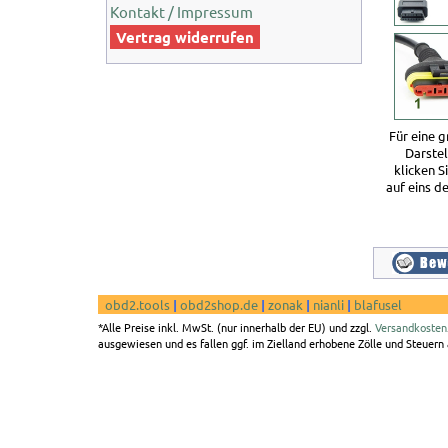
Kontakt / Impressum
Vertrag widerrufen
Für eine 
Darste
klicken S
auf eins de
obd2.tools
|
obd2shop.de
|
zonak
|
nianli
|
blafusel
*Alle Preise inkl. MwSt. (nur innerhalb der EU) und zzgl.
Versandkosten
ausgewiesen und es fallen ggf. im Zielland erhobene Zölle und Steuern a