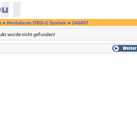
n
»
Modulares OBD-2 System
»
240497
ukt wurde nicht gefunden!