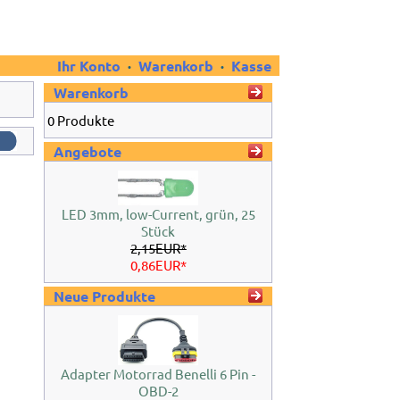
Ihr Konto
·
Warenkorb
·
Kasse
Warenkorb
0 Produkte
Angebote
LED 3mm, low-Current, grün, 25
Stück
2,15EUR*
0,86EUR*
Neue Produkte
Adapter Motorrad Benelli 6 Pin -
OBD-2