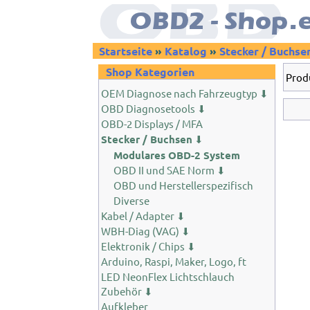
Startseite
»
Katalog
»
Stecker / Buchse
Shop Kategorien
Prod
OEM Diagnose nach Fahrzeugtyp ⬇
OBD Diagnosetools ⬇
OBD-2 Displays / MFA
Stecker / Buchsen
⬇
Modulares OBD-2 System
OBD II und SAE Norm ⬇
OBD und Herstellerspezifisch
Diverse
Kabel / Adapter ⬇
WBH-Diag (VAG) ⬇
Elektronik / Chips ⬇
Arduino, Raspi, Maker, Logo, ft
LED NeonFlex Lichtschlauch
Zubehör ⬇
Aufkleber