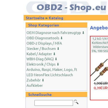
Startseite
»
Katalog
Shop Kategorien
Angebo
OEM Diagnose nach Fahrzeugtyp ⬇
OBD Diagnosetools ⬇
1,2 kΩ 1/4
Kohleschich
OBD-2 Displays / MFA
Widerstan
Stecker / Buchsen ⬇
5%, 100 Stü
Kabel / Adapter ⬇
WBH-Diag (VAG) ⬇
Elektronik / Chips ⬇
Arduino, Raspi, Maker, Logo, ft
LED NeonFlex Lichtschlauch
Zubehör ⬇
1,99EUR
Aufkleber
0,39EUR
Schnellsuche