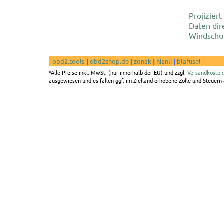
Projiziert
Daten dir
Windschu
obd2.tools
|
obd2shop.de
|
zonak
|
nianli
|
blafusel
*Alle Preise inkl. MwSt. (nur innerhalb der EU) und zzgl.
Versandkosten
ausgewiesen und es fallen ggf. im Zielland erhobene Zölle und Steuern a