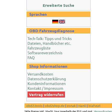
Erweiterte Suche
Sprachen
OBD Fahrzeugdiagnose
Tech-Talk: Tipps und Tricks
Dateien, Handbücher etc.
Fahrzeugliste
Softwareverzeichnis
FAQ
Shop Informationen
Versandkosten
Datenschutzerklärung
Kundeninformationen
Kontakt / Impressum
Vertrag widerrufen
obd2.tools
|
obd2shop.de
|
zonak
|
nianli
|
blafusel
*Alle Preise inkl. MwSt. (nur innerhalb der EU) und zzgl.
Versandkosten