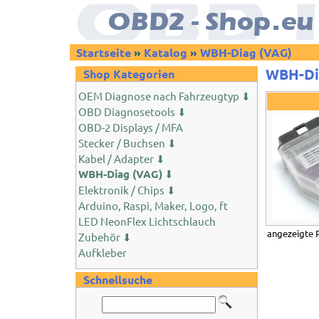
Startseite
»
Katalog
»
WBH-Diag (VAG)
WBH-Di
Shop Kategorien
OEM Diagnose nach Fahrzeugtyp ⬇
OBD Diagnosetools ⬇
OBD-2 Displays / MFA
Stecker / Buchsen ⬇
Kabel / Adapter ⬇
WBH-Diag (VAG)
⬇
Elektronik / Chips ⬇
Arduino, Raspi, Maker, Logo, ft
LED NeonFlex Lichtschlauch
angezeigte 
Zubehör ⬇
Aufkleber
Schnellsuche