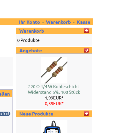
Ihr Konto
·
Warenkorb
·
Kasse
Warenkorb
0 Produkte
Angebote
220 Ω 1/4 W Kohleschicht-
Widerstand 5%, 100 Stück
ellen
1,99EUR*
0,39EUR*
Neue Produkte