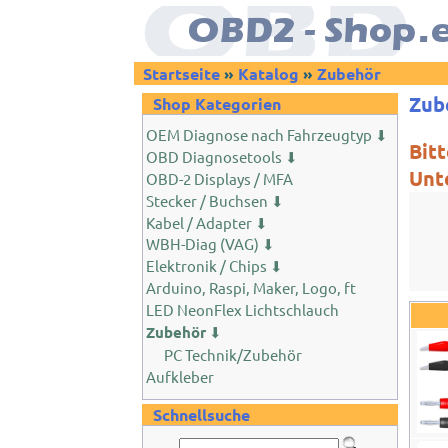
Startseite
»
Katalog
»
Zubehör
Zub
Shop Kategorien
OEM Diagnose nach Fahrzeugtyp ⬇
Bit
OBD Diagnosetools ⬇
Unt
OBD-2 Displays / MFA
Stecker / Buchsen ⬇
Kabel / Adapter ⬇
WBH-Diag (VAG) ⬇
Elektronik / Chips ⬇
Arduino, Raspi, Maker, Logo, ft
LED NeonFlex Lichtschlauch
Zubehör
⬇
PC Technik/Zubehör
Aufkleber
Schnellsuche