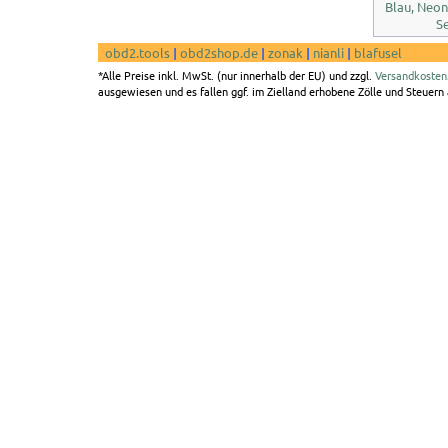
Blau, Neon
S
obd2.tools
|
obd2shop.de
|
zonak
|
nianli
|
blafusel
*Alle Preise inkl. MwSt. (nur innerhalb der EU) und zzgl.
Versandkosten
ausgewiesen und es fallen ggf. im Zielland erhobene Zölle und Steuern a