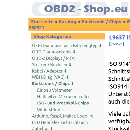
Startseite
»
Katalog
»
Elektronik / Chips
»
I
260521
Shop Kategorien
L9637 I
[
260521
]
OEM Diagnose nach Fahrzeugtyp ⬇
OBD Diagnosetools ⬇
OBD-2 Displays / MFA
ISO 914
Stecker / Buchsen ⬇
Schnitts
Kabel / Adapter ⬇
WBH-Diag (VAG) ⬇
Schnitts
Elektronik / Chips
⬇
ISO9141 
Einbau Voltmeter
Unterstü
Halbleiter, Mikrocontroller
auch die
ISO- und Protokoll-Chips
Widerstände
Viele Ja
Arduino, Raspi, Maker, Logo, ft
verfügb
LED NeonFlex Lichtschlauch
Stückzah
Zubehör ⬇