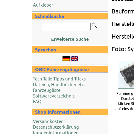
Aufkleber
Bauform
Schnellsuche
Herstel
Herstell
Erweiterte Suche
Foto: S
Sprachen
OBD Fahrzeugdiagnose
Tech-Talk: Tipps und Tricks
Dateien, Handbücher etc.
Fahrzeugliste
Für eine 
Softwareverzeichnis
Darste
FAQ
klicken S
auf eins de
Shop Informationen
Versandkosten
Datenschutzerklärung
Kundeninformationen