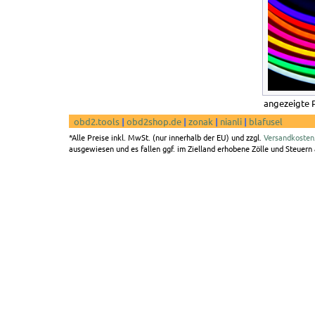
angezeigte 
obd2.tools
|
obd2shop.de
|
zonak
|
nianli
|
blafusel
*Alle Preise inkl. MwSt. (nur innerhalb der EU) und zzgl.
Versandkosten
ausgewiesen und es fallen ggf. im Zielland erhobene Zölle und Steuern a